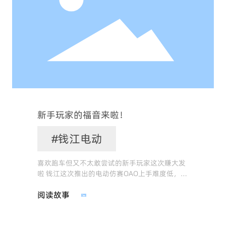
新手玩家的福音来啦！
#钱江电动
喜欢跑车但又不太敢尝试的新手玩家这次赚大发
啦 钱江这次推出的电动仿赛OAO上手难度低，即
便有多个挡位，丝滑的动力输出也会高出燃油车
阅读故事
一大截