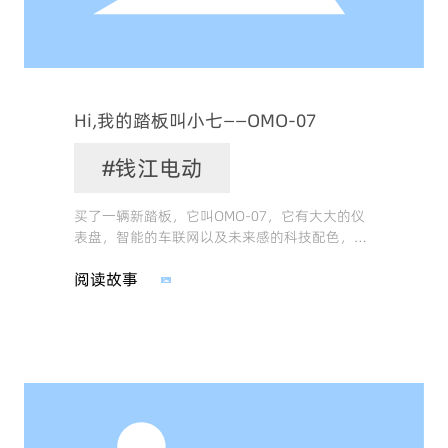
Hi,我的踏板叫小七——OMO-07
#钱江电动
买了一辆新踏板，它叫OMO-07，它有大大的仪
表盘，智能的车联网以及未来感的科技配色，让
我一眼就爱上它，我骑着它让它带我在星空下穿
阅读故事
梭，穿过万千小巷，让我的生活变的精彩起来，
骑着它兜风，逛城市，寻找属于我的人间烟火
色。