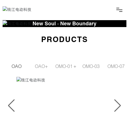
New Soul · New Boundary
New Soul · New Boundary
New Soul · New Boundary
产品
PRODUCTS
生活
服务
OAO
OAO+
OMO-01＋
OMO-03
OMO-07
俱乐部
关于
EN